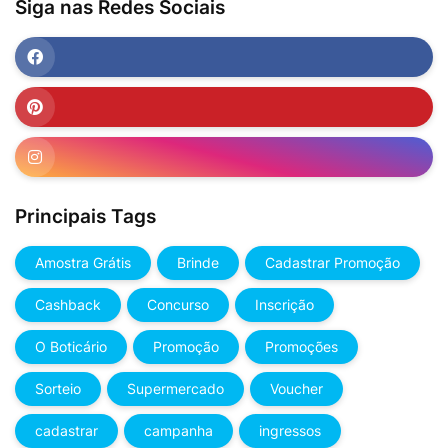
Siga nas Redes Sociais
Principais Tags
Amostra Grátis
Brinde
Cadastrar Promoção
Cashback
Concurso
Inscrição
O Boticário
Promoção
Promoções
Sorteio
Supermercado
Voucher
cadastrar
campanha
ingressos