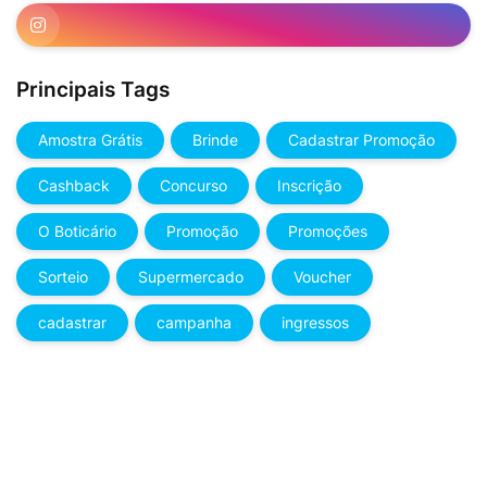
Principais Tags
Amostra Grátis
Brinde
Cadastrar Promoção
Cashback
Concurso
Inscrição
O Boticário
Promoção
Promoções
Sorteio
Supermercado
Voucher
cadastrar
campanha
ingressos