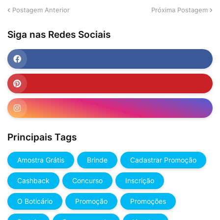
Postagem Anterior
Próxima Postagem
Siga nas Redes Sociais
Principais Tags
Amostra Grátis
Brinde
Cadastrar Promoção
Cashback
Concurso
Inscrição
O Boticário
Promoção
Promoções