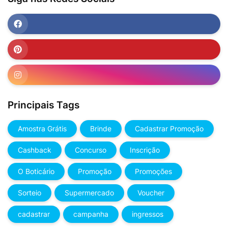
Principais Tags
Amostra Grátis
Brinde
Cadastrar Promoção
Cashback
Concurso
Inscrição
O Boticário
Promoção
Promoções
Sorteio
Supermercado
Voucher
cadastrar
campanha
ingressos