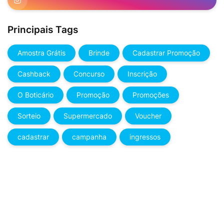
Principais Tags
Amostra Grátis
Brinde
Cadastrar Promoção
Cashback
Concurso
Inscrição
O Boticário
Promoção
Promoções
Sorteio
Supermercado
Voucher
cadastrar
campanha
ingressos