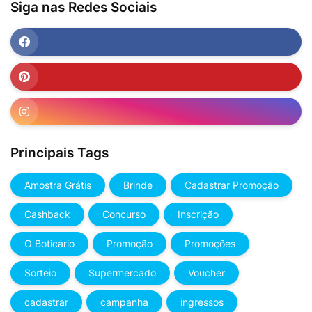
Siga nas Redes Sociais
Principais Tags
Amostra Grátis
Brinde
Cadastrar Promoção
Cashback
Concurso
Inscrição
O Boticário
Promoção
Promoções
Sorteio
Supermercado
Voucher
cadastrar
campanha
ingressos