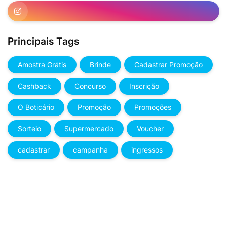
Principais Tags
Amostra Grátis
Brinde
Cadastrar Promoção
Cashback
Concurso
Inscrição
O Boticário
Promoção
Promoções
Sorteio
Supermercado
Voucher
cadastrar
campanha
ingressos