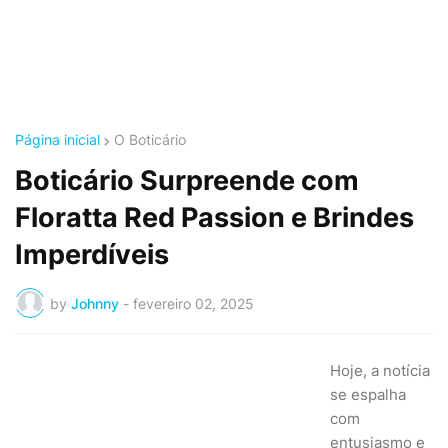
Página inicial
O Boticário
Boticário Surpreende com
Floratta Red Passion e Brindes
Imperdíveis
by
Johnny
-
fevereiro 02, 2025
Hoje, a notícia
se espalha
com
entusiasmo e