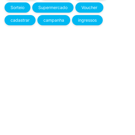
Sorteio
Supermercado
Voucher
cadastrar
campanha
ingressos