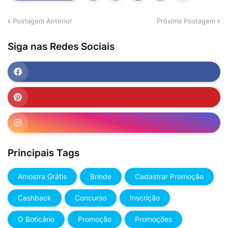
Postagem Anterior
Próxima Postagem
Siga nas Redes Sociais
Principais Tags
Amostra Grátis
Brinde
Cadastrar Promoção
Cashback
Concurso
Inscrição
O Boticário
Promoção
Promoções