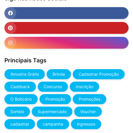
Principais Tags
Amostra Grátis
Brinde
Cadastrar Promoção
Cashback
Concurso
Inscrição
O Boticário
Promoção
Promoções
Sorteio
Supermercado
Voucher
cadastrar
campanha
ingressos