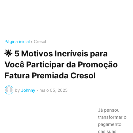
Página inicial
Cresol
🌟 5 Motivos Incríveis para
Você Participar da Promoção
Fatura Premiada Cresol
by
Johnny
-
maio 05, 2025
Já pensou
transformar o
pagamento
das suas