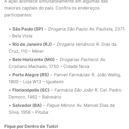
A ação acontece simultaneamente em algumas das
maiores capitais do país. Confira os endereços
participantes:
São Paulo (SP)
–
Drogaria São Paulo
: Av. Paulista, 2371
– Bela Vista
Rio de Janeiro (RJ)
–
Drogaria Venâncio
: R. Dias da
Cruz, 110 – Méier
Belo Horizonte (MG)
–
Drogarias Pacheco
: Av.
Cristiano Machado, 1750 – Cidade Nova
Porto Alegre (RS)
–
Panvel Farmácias
: R. João Wallig,
1800 – Loja W13 – Iguatemi
Florianópolis (SC)
–
Farmácia São João
: R. Cel. Pedro
Demoro, 1462 – Balneário
Salvador (BA)
–
Pague Menos
: Av. Manoel Dias da
Silva, 1958 – Pituba
Fique por Dentro de Tudo!