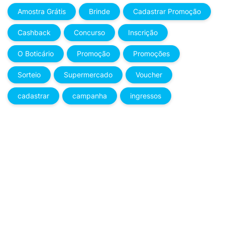
Amostra Grátis
Brinde
Cadastrar Promoção
Cashback
Concurso
Inscrição
O Boticário
Promoção
Promoções
Sorteio
Supermercado
Voucher
cadastrar
campanha
ingressos