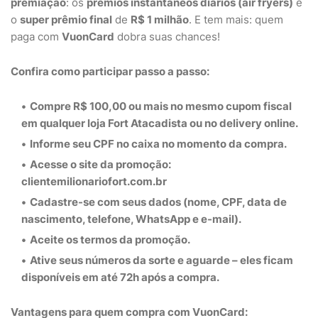
premiação
: os
prêmios instantâneos diários (air fryers)
e
o
super prêmio final
de
R$ 1 milhão
. E tem mais: quem
paga com
VuonCard
dobra suas chances!
Confira como participar passo a passo:
Compre R$ 100,00
ou mais no mesmo cupom fiscal
em qualquer loja Fort Atacadista ou no delivery online.
Informe seu
CPF no caixa
no momento da compra.
Acesse o site da promoção:
clientemilionariofort.com.br
Cadastre-se
com seus dados (nome, CPF, data de
nascimento, telefone, WhatsApp e e-mail).
Aceite os termos da promoção.
Ative seus números da sorte
e aguarde – eles ficam
disponíveis em até 72h após a compra.
Vantagens para quem compra com VuonCard: