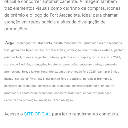
oficial e concorrer automaticamente. A imagem também
traz elementos visuais como carrinho de compras, ícones
de prêmio e o logo do Fort Atacadista. Ideal para chamar
atenção em redes sociais e sites de divulgação de
promoções
Tags
:
promoção fort atacadista, cliente milionário fort, promoção cliente milionário
fort, ganhar air fryer, sorteio fort atacadista, promoção com fritadeira elétrica, ganhar
prêmios fort, comprar e ganhar prêmios, prêmios em compras, fort atacadista 2025,
sorteio de 1 milhão, promoções brasileiras, promoções supermercados, campanha
promocional fort, clientemilionariofort.com.br, promoção fort 2025, ganhar prêmios
picpay, sorteio air fryer 2025, r$1 milhão fort atacadista, participar promocao,
participar da promoção, participar da promocao, participarpromocao, cadastrar
promocao, cadastrar na promocao, cadastro promocao, cadastrar promoção,
cadastrar na promoção, inscrição, fazer inscrição.
Acesse o
SITE OFICIAL
para ler o regulamento completo.