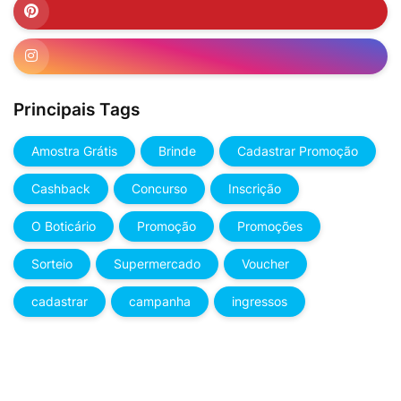
Principais Tags
Amostra Grátis
Brinde
Cadastrar Promoção
Cashback
Concurso
Inscrição
O Boticário
Promoção
Promoções
Sorteio
Supermercado
Voucher
cadastrar
campanha
ingressos