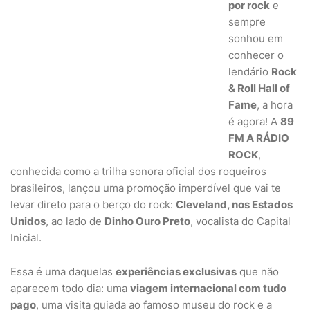
por rock
e
sempre
sonhou em
conhecer o
lendário
Rock
& Roll Hall of
Fame
, a hora
é agora! A
89
FM A RÁDIO
ROCK
,
conhecida como a trilha sonora oficial dos roqueiros
brasileiros, lançou uma promoção imperdível que vai te
levar direto para o berço do rock:
Cleveland, nos Estados
Unidos
, ao lado de
Dinho Ouro Preto
, vocalista do Capital
Inicial.
Essa é uma daquelas
experiências exclusivas
que não
aparecem todo dia: uma
viagem internacional com tudo
pago
, uma visita guiada ao famoso museu do rock e a