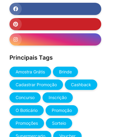
Principais Tags
Amostra Grátis
Brinde
Cadastrar Promoção
Cashback
Concurso
Inscrição
O Boticário
Promoção
Promoções
Sorteio
Supermercado
Voucher