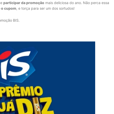
de
participar da promoção
mais deliciosa do ano. Não perca essa
e o cupom
, e torça para ser um dos sortudos!
omoção BIS.