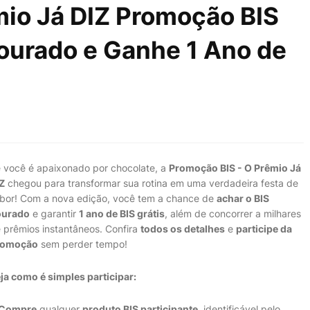
io Já DIZ Promoção BIS
ourado e Ganhe 1 Ano de
 você é apaixonado por chocolate, a
Promoção BIS - O Prêmio Já
Z
chegou para transformar sua rotina em uma verdadeira festa de
bor! Com a nova edição, você tem a chance de
achar o BIS
ourado
e garantir
1 ano de BIS grátis
, além de concorrer a milhares
 prêmios instantâneos. Confira
todos os detalhes
e
participe da
romoção
sem perder tempo!
ja como é simples participar:
Compre
qualquer
produto BIS participante
, identificável pelo