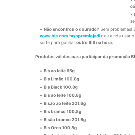
có
se
Não encontrou o dourado?
Sem problemas! 
www.bis.com.br/opremiojadiz
ou ainda usar 
sorte para ganhar
outro BIS na hora
.
Produtos válidos para participar da promoção BI
Bis ao leite 65g
Bis Limão 100.8g
Bis Black 100.8g
Bis ao leite 100.8g
Bisão ao leite 201.6g
Bis branco 100.8g
Bisão branco 201.6g
Bis Oreo 100.8g