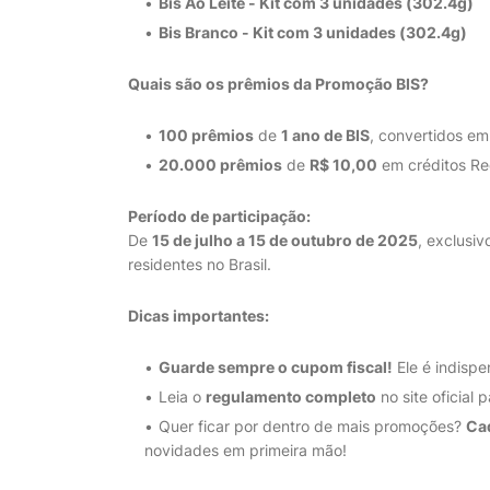
Bis Ao Leite - Kit com 3 unidades (302.4g)
Bis Branco - Kit com 3 unidades (302.4g)
Quais são os prêmios da Promoção BIS?
100 prêmios
de
1 ano de BIS
, convertidos em
20.000 prêmios
de
R$ 10,00
em créditos Re
Período de participação:
De
15 de julho a 15 de outubro de 2025
, exclusi
residentes no Brasil.
Dicas importantes:
Guarde sempre o cupom fiscal!
Ele é indispe
Leia o
regulamento completo
no site oficial 
Quer ficar por dentro de mais promoções?
Ca
novidades em primeira mão!