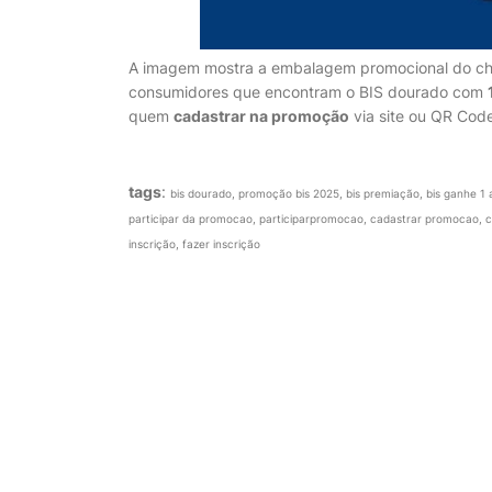
A imagem mostra a embalagem promocional do cho
consumidores que encontram o BIS dourado com
quem
cadastrar na promoção
via site ou QR Cod
tags
:
bis dourado, promoção bis 2025, bis premiação, bis ganhe 1 
participar da promocao, participarpromocao, cadastrar promocao,
inscrição, fazer inscrição