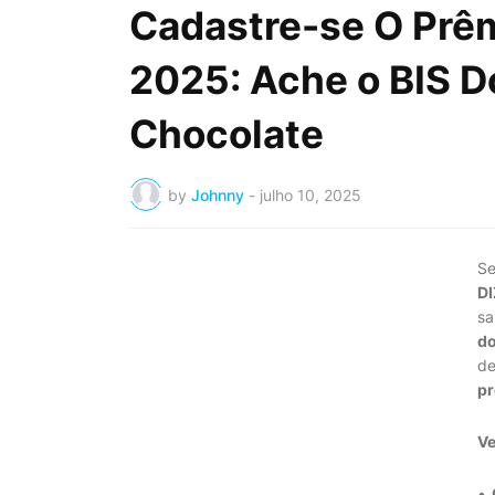
Cadastre-se O Prêm
2025: Ache o BIS D
Chocolate
by
Johnny
-
julho 10, 2025
Se
DI
sa
d
de
p
Ve