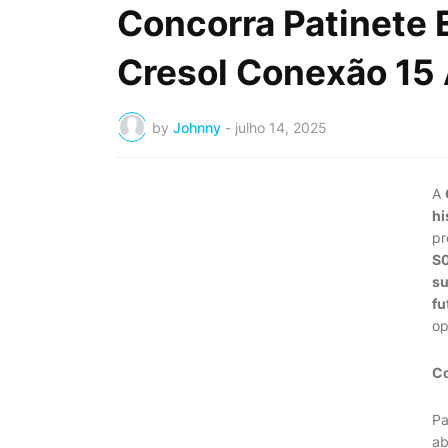
Concorra Patinete 
Cresol Conexão 15
by
Johnny
-
julho 14, 2025
A
hi
pr
S
su
fu
op
Co
Pa
ab