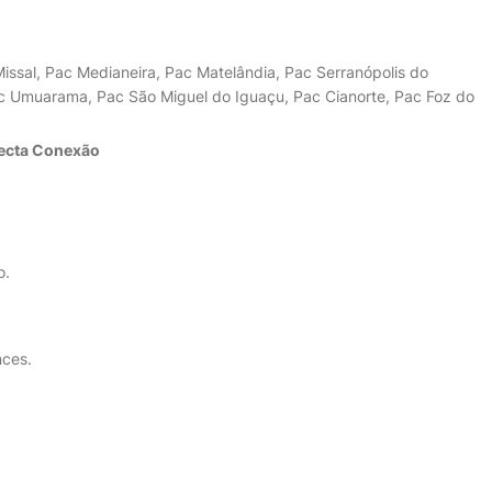
issal, Pac Medianeira, Pac Matelândia, Pac Serranópolis do
ac Umuarama, Pac São Miguel do Iguaçu, Pac Cianorte, Pac Foz do
ecta Conexão
o.
nces.