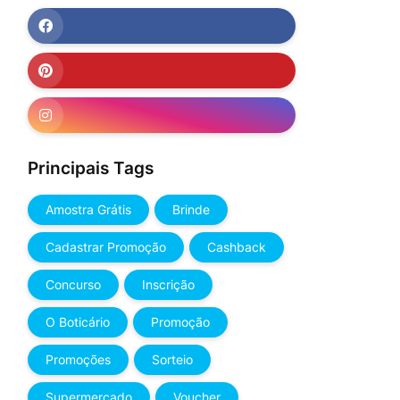
Principais Tags
Amostra Grátis
Brinde
Cadastrar Promoção
Cashback
Concurso
Inscrição
O Boticário
Promoção
Promoções
Sorteio
Supermercado
Voucher