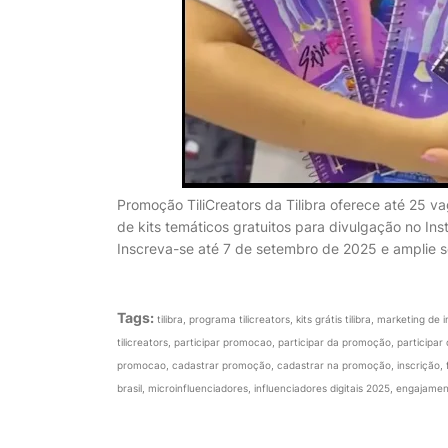
Promoção TiliCreators da Tilibra oferece até 25 v
de kits temáticos gratuitos para divulgação no In
Inscreva-se até 7 de setembro de 2025 e amplie se
Tags:
tilibra, programa tilicreators, kits grátis tilibra, marketing d
tilicreators, participar promocao, participar da promoção, partici
promocao, cadastrar promoção, cadastrar na promoção, inscrição, faze
brasil, microinfluenciadores, influenciadores digitais 2025, engajam