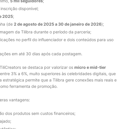
ínimo,
5 mil seguidores
;
inscrição disponível;
de 2025
;
nha (de
2 de agosto de 2025 a 30 de janeiro de 2026
);
imagem da Tilibra durante o período da parceria;
licações no perfil do influenciador e dois conteúdos para uso
cações em até 30 dias após cada postagem.
TiliCreators se destaca por valorizar os
micro e mid-tier
ntre 3% a 6%, muito superiores às celebridades digitais, que
estratégica permite que a Tilibra gere conexões mais reais e
s como ferramenta de promoção.
meras vantagens:
ção dos produtos sem custos financeiros;
ajado;
utêntica;