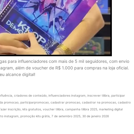
agas para influenciadores com mais de 5 mil seguidores, com envio
stagram, além de voucher de R$ 1.000 para compras na loja oficial.
u alcance digital!
e influência, criadores de conteúdo, influenciadores instagram, inscrever tilibra, participar
par da promocao, participarpromocao, cadastrar promocao, cadastrar na promocao, cadastro
r inscrição, kits gratuitos, voucher tilibra, campanha tilibra 2025, marketing digital
ento instagram, promoção kits grátis, 7 de setembro 2025, 30 de janeiro 2026