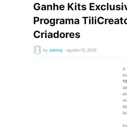
Ganhe Kits Exclusiv
Programa TiliCreat
Criadores
by
Johnny
-
agosto 12, 2025
A
ma
Ti
de
se
os
ap
qu
Pa