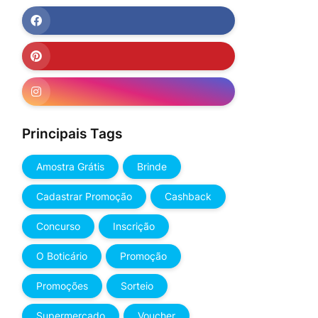
Principais Tags
Amostra Grátis
Brinde
Cadastrar Promoção
Cashback
Concurso
Inscrição
O Boticário
Promoção
Promoções
Sorteio
Supermercado
Voucher