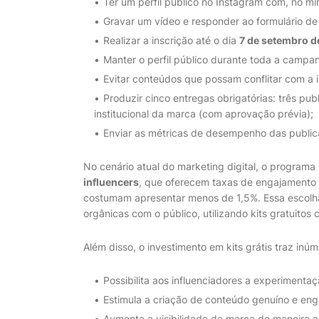
Ter um perfil público no Instagram com, no m
Gravar um vídeo e responder ao formulário de 
Realizar a inscrição até o dia
7 de setembro 
Manter o perfil público durante toda a campa
Evitar conteúdos que possam conflitar com a 
Produzir cinco entregas obrigatórias: três pub
institucional da marca (com aprovação prévia);
Enviar as métricas de desempenho das publi
No cenário atual do marketing digital, o programa 
influencers
, que oferecem taxas de engajamento e
costumam apresentar menos de 1,5%. Essa escolha 
orgânicas com o público, utilizando kits gratuito
Além disso, o investimento em kits grátis traz inú
Possibilita aos influenciadores a experimenta
Estimula a criação de conteúdo genuíno e eng
Aumenta a visibilidade da marca de maneira a