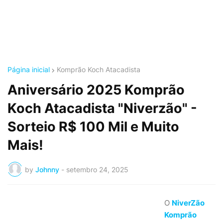
Página inicial
Komprão Koch Atacadista
Aniversário 2025 Komprão
Koch Atacadista "Niverzão" -
Sorteio R$ 100 Mil e Muito
Mais!
by
Johnny
-
setembro 24, 2025
O
NiverZão
Komprão