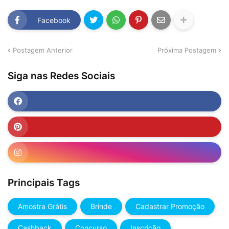
Facebook
Postagem Anterior
Próxima Postagem
Siga nas Redes Sociais
Principais Tags
Amostra Grátis
Brinde
Cadastrar Promoção
Cashback
Concurso
Inscrição