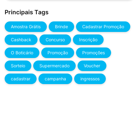
Principais Tags
Amostra Grátis
Brinde
Cadastrar Promoção
Cashback
Concurso
Inscrição
O Boticário
Promoção
Promoções
Sorteio
Supermercado
Voucher
cadastrar
campanha
ingressos