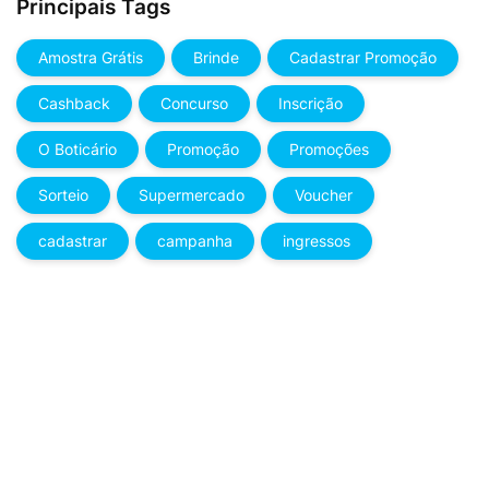
Principais Tags
Amostra Grátis
Brinde
Cadastrar Promoção
Cashback
Concurso
Inscrição
O Boticário
Promoção
Promoções
Sorteio
Supermercado
Voucher
cadastrar
campanha
ingressos