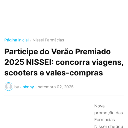
Página inicial
Nissei Farmácias
Participe do Verão Premiado
2025 NISSEI: concorra viagens,
scooters e vales-compras
by
Johnny
-
setembro 02, 2025
Nova
promoção das
Farmácias
Nissei chegou