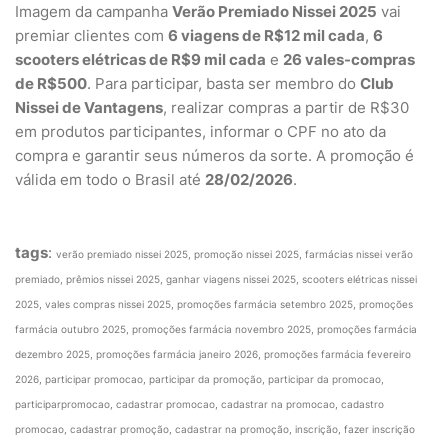
Imagem da campanha
Verão Premiado Nissei 2025
vai
premiar clientes com
6 viagens de R$12 mil cada
,
6
scooters elétricas de R$9 mil cada
e
26 vales-compras
de R$500
. Para participar, basta ser membro do
Club
Nissei de Vantagens
, realizar compras a partir de R$30
em produtos participantes, informar o CPF no ato da
compra e garantir seus números da sorte. A promoção é
válida em todo o Brasil até
28/02/2026
.
tags
:
verão premiado nissei 2025, promoção nissei 2025, farmácias nissei verão
premiado, prêmios nissei 2025, ganhar viagens nissei 2025, scooters elétricas nissei
2025, vales compras nissei 2025, promoções farmácia setembro 2025, promoções
farmácia outubro 2025, promoções farmácia novembro 2025, promoções farmácia
dezembro 2025, promoções farmácia janeiro 2026, promoções farmácia fevereiro
2026, participar promocao, participar da promoção, participar da promocao,
participarpromocao, cadastrar promocao, cadastrar na promocao, cadastro
promocao, cadastrar promoção, cadastrar na promoção, inscrição, fazer inscrição