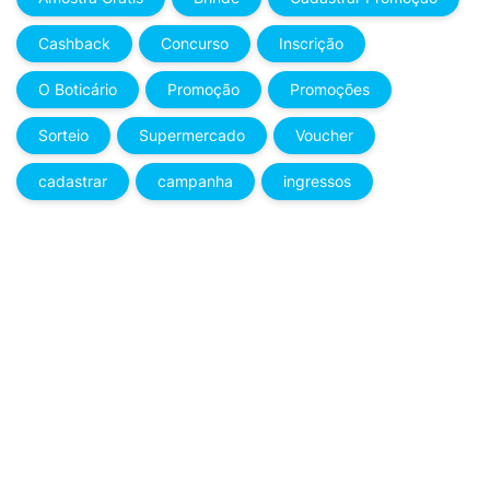
Cashback
Concurso
Inscrição
O Boticário
Promoção
Promoções
Sorteio
Supermercado
Voucher
cadastrar
campanha
ingressos