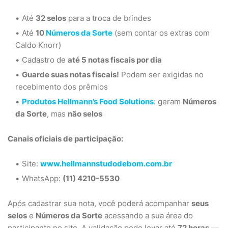
Até
32 selos
para a troca de brindes
Até
10
Números da Sorte
(sem contar os extras com
Caldo Knorr)
Cadastro de
até 5 notas fiscais por dia
Guarde suas notas fiscais!
Podem ser exigidas no
recebimento dos prêmios
Produtos Hellmann’s Food Solutions
: geram
Números
da Sorte
, mas
não selos
Canais oficiais de participação:
Site:
www.hellmannstudodebom.com.br
WhatsApp:
(11) 4210-5530
Após cadastrar sua nota, você poderá acompanhar
seus
selos
e
Números da Sorte
acessando a sua área do
participante no site. A validação pode levar até
72 horas
—