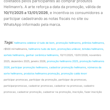
coletados pelos participantes ao comprar produtos
Hellmann’s. A arte reforça a data da promoção, válida de
10/11/2025 a 13/01/2026
, e incentiva os consumidores a
participar cadastrando as notas fiscais no site ou
WhatsApp informado pela marca.
Tags
:
hellmanns celebrar é tudo de bom
,
promoção hellmanns
,
prêmios hellmanns
,
r$500 mil hellmanns,
hellmanns tudo de bom
,
promoções unilever
,
brindes hellmanns
,
sorteio hellmanns
,
ganhar cerâmica hellmanns
, 10/11/2025, 13/01/2026, novembro
2025, dezembro 2025, janeiro 2026,
promoção hellmanns 2025
,
promoção hellmanns
2026
,
participar promoção hellmanns
,
cadastrar promoção hellmanns
,
números da
sorte hellmanns
,
produtos hellmanns promoção
,
promoção caldo knorr
participar promocao, participar da promoção, participar da promocao,
participarpromocao, cadastrar promocao, cadastrar na promocao, cadastro
promocao, cadastrar promoção, cadastrar na promoção, inscrição, fazer inscrição