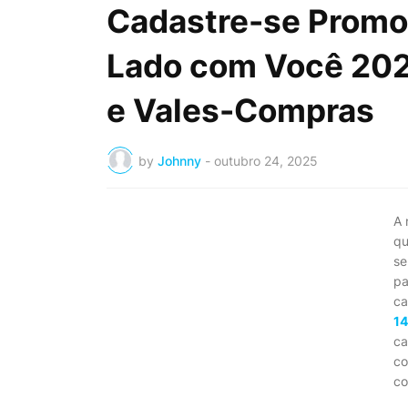
Cadastre-se Promo
Lado com Você 202
e Vales-Compras
by
Johnny
-
outubro 24, 2025
A
qu
se
pa
ca
14
ca
co
co