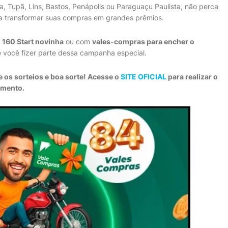
ia, Tupã, Lins, Bastos, Penápolis ou Paraguaçu Paulista, não perca
 transformar suas compras em grandes prêmios.
160 Start novinha
ou com
vales-compras para encher o
se você fizer parte dessa campanha especial.
os sorteios e boa sorte! Acesse o
SITE OFICIAL
para realizar o
amento.