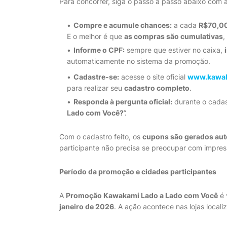
Para concorrer, siga o passo a passo abaixo com 
Compre e acumule chances:
a cada
R$70,0
E o melhor é que
as compras são cumulativas
,
Informe o CPF:
sempre que estiver no caixa,
automaticamente no sistema da promoção.
Cadastre-se:
acesse o site oficial
www.kawak
para realizar seu
cadastro completo
.
Responda à pergunta oficial:
durante o cadas
Lado com Você?
”.
Com o cadastro feito, os
cupons são gerados au
participante não precisa se preocupar com impress
Período da promoção e cidades participantes
A
Promoção Kawakami Lado a Lado com Você
é 
janeiro de 2026
. A ação acontece nas lojas local