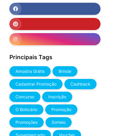
Principais Tags
Amostra Grátis
Brinde
Cadastrar Promoção
Cashback
Concurso
Inscrição
O Boticário
Promoção
Promoções
Sorteio
Supermercado
Voucher