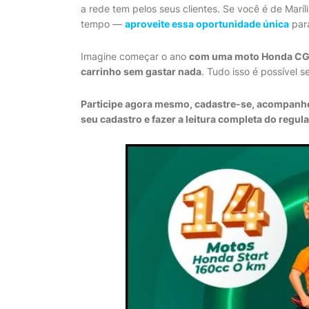
a rede tem pelos seus clientes. Se você é de Maríl
tempo —
aproveite essa oportunidade única
para
Imagine começar o ano
com uma moto Honda CG 
carrinho sem gastar nada
. Tudo isso é possível 
Participe agora mesmo, cadastre-se, acompanhe 
seu cadastro e fazer a leitura completa do regul