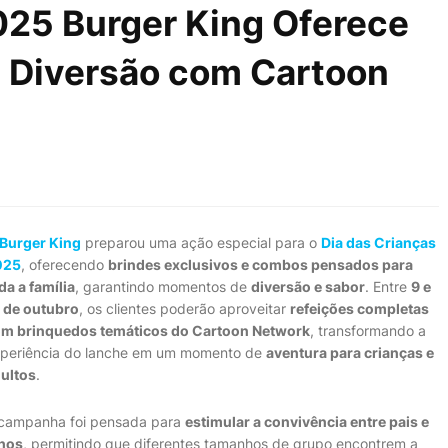
025 Burger King Oferece
e Diversão com Cartoon
Burger King
preparou uma ação especial para o
Dia das Crianças
025
, oferecendo
brindes exclusivos e combos pensados para
da a família
, garantindo momentos de
diversão e sabor
. Entre
9 e
 de outubro
, os clientes poderão aproveitar
refeições completas
m brinquedos temáticos do Cartoon Network
, transformando a
periência do lanche em um momento de
aventura para crianças e
ultos
.
campanha foi pensada para
estimular a convivência entre pais e
lhos
, permitindo que diferentes tamanhos de grupo encontrem a