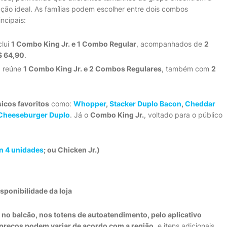
ção ideal. As famílias podem escolher entre dois combos
incipais:
clui
1 Combo King Jr. e 1 Combo Regular
, acompanhados de
2
$ 64,90
.
, reúne
1 Combo King Jr. e 2 Combos Regulares
, também com
2
sicos favoritos
como:
Whopper
,
Stacker Duplo Bacon
,
Cheddar
Cheeseburger Duplo
. Já o
Combo King Jr.
, voltado para o público
n 4 unidades
; ou Chicken Jr.)
isponibilidade da loja
:
no balcão, nos totens de autoatendimento, pelo aplicativo
preços podem variar de acordo com a região
, e itens adicionais