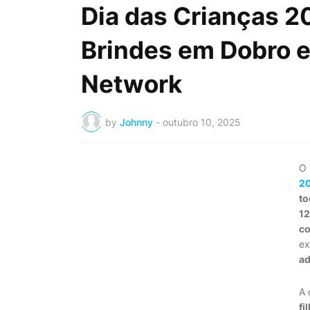
Dia das Crianças 2
Brindes em Dobro 
Network
by
Johnny
-
outubro 10, 2025
O
2
to
12
co
ex
ad
A 
fi