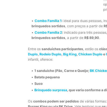
op
pr
Combo Família 1
:
ideal para duas pessoas, in
brinquedos sortidos
, com preços a partir de
R
Combo Família 2
:
indicado para três pessoas
brinquedos sortidos
, a partir de
R$ 89,90
.
Entre os
sanduíches participantes
, estão os
clás
Duplo
,
Rodeio Duplo
,
Big King
,
Chicken Duplo
e
infantil, oferece:
1 sanduíche
(Pão, Carne e Queijo;
BK Chicke
Batata pequena
Suco
Brinquedo surpresa
, que varia conforme a d
Os
combos podem ser pedidos
de várias formas
Burger King ou via BK Drive
. Vale lembrar que
os 