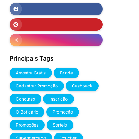
Principais Tags
Amostra Grátis
Brinde
Cadastrar Promoção
Cashback
Concurso
Inscrição
O Boticário
Promoção
Promoções
Sorteio
Supermercado
Voucher