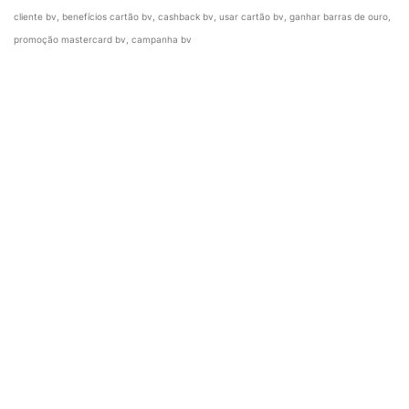
cliente bv, benefícios cartão bv, cashback bv, usar cartão bv, ganhar barras de ouro,
promoção mastercard bv, campanha bv