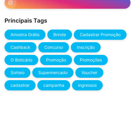
Principais Tags
Amostra Grátis
Brinde
Cadastrar Promoção
Cashback
Concurso
Inscrição
O Boticário
Promoção
Promoções
Sorteio
Supermercado
Voucher
cadastrar
campanha
ingressos