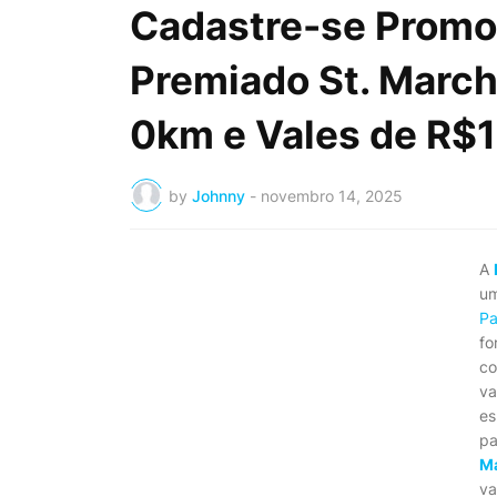
Cadastre-se Promo
Premiado St. March
0km e Vales de R$
by
Johnny
-
novembro 14, 2025
A
um
Pa
fo
co
va
es
pa
Ma
va