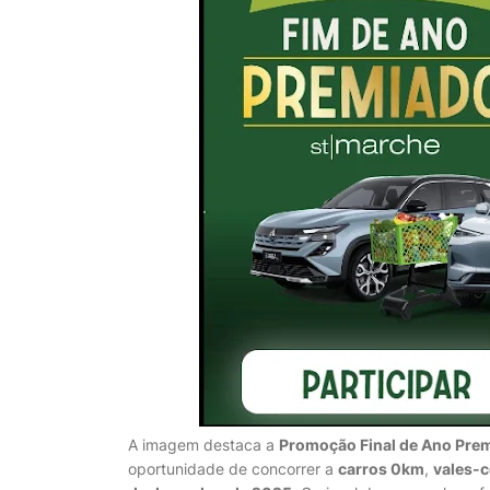
A imagem destaca a
Promoção Final de Ano Pre
oportunidade de concorrer a
carros 0km
,
vales-