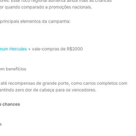
dores. Esse foco regional aumenta ainda mais as chances
menor quando comparado a promoções nacionais.
 principais elementos da campanha:
inum Hercules
+ vale-compras de R$2000
m benefícios
o até recompensas de grande porte, como carros completos com
rantindo zero dor de cabeça para os vencedores.
as chances
m