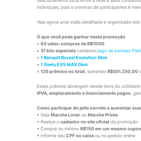
relacionamento local entre a rede e seus consumi
individuais, pois o universo de participantes é 
Veja agora uma visão detalhada e organizada dos
O que você pode ganhar nesta promoção
•
93 vales-compras de R$1000
•
31 kits especiais
contendo
jogo de panelas Plat
•
1 Renault Boreal Evolution 0km
•
1 Geely EX5 MAX 0km
•
126 prêmios no total
, somando
R$581.250,00
e
Esses prêmios abrangem desde itens do cotidian
IPVA, emplacamento e licenciamento pagos
, ga
Como participar do jeito correto e aumentar su
• Seja
Marche Lover
ou
Marche Prime
• Realize o
cadastro no site oficial
da promoção
• Compre no mínimo
R$150 em um mesmo cupo
• Informe seu
CPF no caixa
ou no pedido online