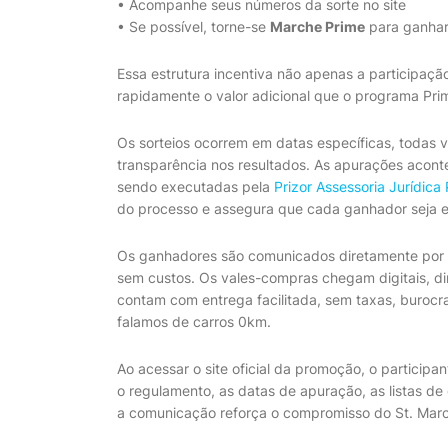
• Acompanhe seus números da sorte no site
• Se possível, torne-se
Marche Prime
para ganha
Essa estrutura incentiva não apenas a participaçã
rapidamente o valor adicional que o programa Pri
Os sorteios ocorrem em datas específicas, todas v
transparência nos resultados. As apurações aco
sendo executadas pela
Prizor Assessoria Jurídica
do processo e assegura que cada ganhador seja es
Os ganhadores são comunicados diretamente por t
sem custos. Os vales-compras chegam digitais, dir
contam com entrega facilitada, sem taxas, burocr
falamos de carros 0km.
Ao acessar o site oficial da promoção, o partici
o regulamento, as datas de apuração, as listas 
a comunicação reforça o compromisso do St. Marc