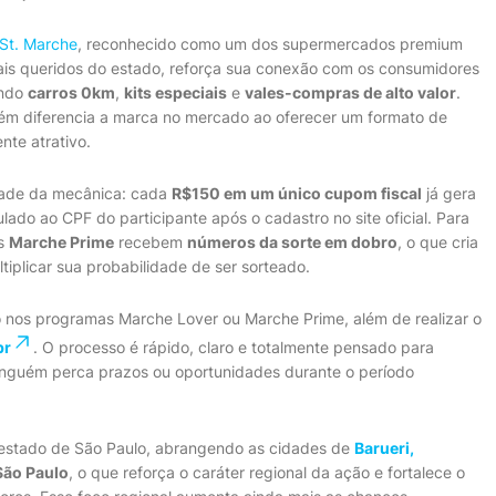
St. Marche
, reconhecido como um dos supermercados premium
is queridos do estado, reforça sua conexão com os consumidores
indo
carros 0km
,
kits especiais
e
vales-compras de alto valor
.
bém diferencia a marca no mercado ao oferecer um formato de
te atrativo.
dade da mecânica: cada
R$150 em um único cupom fiscal
já gera
lado ao CPF do participante após o cadastro no site oficial. Para
es
Marche Prime
recebem
números da sorte em dobro
, o que cria
plicar sua probabilidade de ser sorteado.
ito nos programas Marche Lover ou Marche Prime, além de realizar o
br
. O processo é rápido, claro e totalmente pensado para
ninguém perca prazos ou oportunidades durante o período
 estado de São Paulo, abrangendo as cidades de
Barueri,
São Paulo
, o que reforça o caráter regional da ação e fortalece o