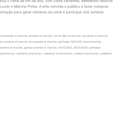
rça o clima de fim de ano, com cores vibrantes, elementos festivos
Lover e Marche Prime. A arte convida o público a fazer compras
promoção para gerar números da sorte e participar dos sorteios
no premiado st marche, premios st marche, carros 0km st marche, sao paulo st marche,
s compras st marche, kits panelas st marche, participar 24/12/25, promomarche,
lamento st marche, ganhar premios st marche, 14/11/2025, 24/12/2025, participar
iparpromocao, cadastrar promocao, cadastrar na promocao, cadastro promocao, cadastrar