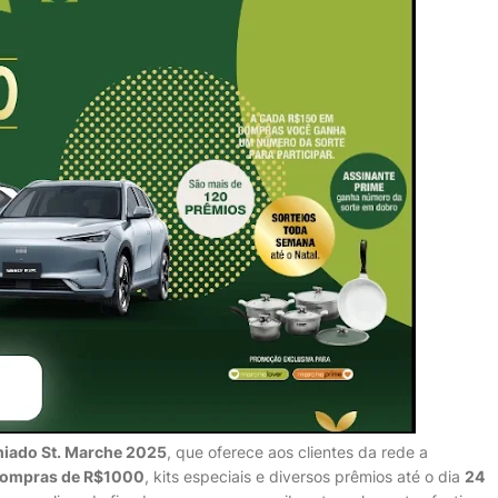
miado St. Marche 2025
, que oferece aos clientes da rede a
compras de R$1000
, kits especiais e diversos prêmios até o dia
24