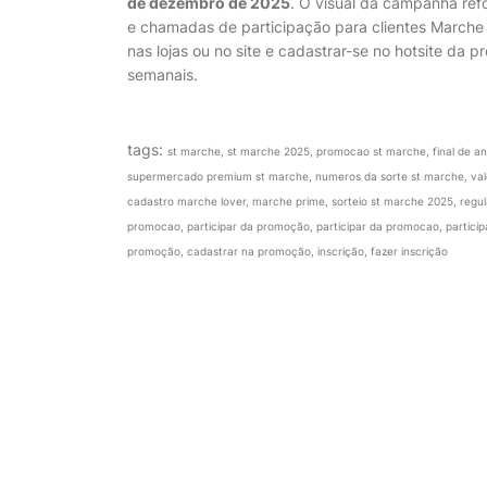
de dezembro de 2025
. O visual da campanha refo
e chamadas de participação para clientes Marche 
nas lojas ou no site e cadastrar-se no hotsite da 
semanais.
tags:
st marche, st marche 2025, promocao st marche, final de a
supermercado premium st marche, numeros da sorte st marche, vale
cadastro marche lover, marche prime, sorteio st marche 2025, regu
promocao, participar da promoção, participar da promocao, partic
promoção, cadastrar na promoção, inscrição, fazer inscrição