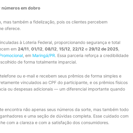
r
números em dobro
o, mas também a fidelização, pois os clientes percebem
me oferece.
inculadas à Loteria Federal, proporcionando segurança e total
ntecem em
24/11
,
01/12
,
08/12
,
15/12
,
22/12
e
29/12 de 2025
,
 Promocional
, em
Maringá/PR
. Essa parceria reforça a credibilidade
colhido de forma totalmente imparcial.
elefone ou e-mail e recebem seus prêmios de forma simples e
etamente vinculados ao CPF do participante, e os prêmios físicos
acia ou despesas adicionais — um diferencial importante quando
pante encontra não apenas seus números da sorte, mas também todo
de ganhadores e uma seção de dúvidas completa. Esse cuidado com
he com a clareza e com a satisfação dos consumidores.