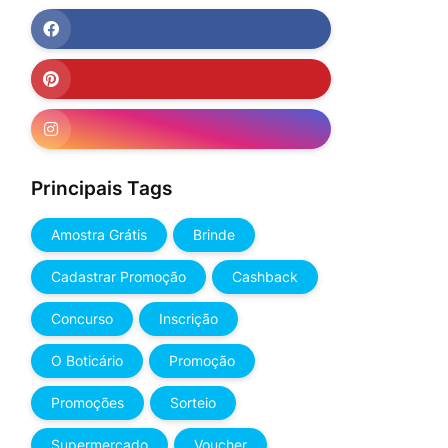
Principais Tags
Amostra Grátis
Brinde
Cadastrar Promoção
Cashback
Concurso
Inscrição
O Boticário
Promoção
Promoções
Sorteio
Supermercado
Voucher