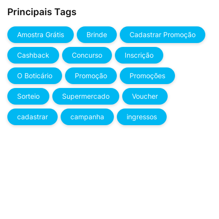
Principais Tags
Amostra Grátis
Brinde
Cadastrar Promoção
Cashback
Concurso
Inscrição
O Boticário
Promoção
Promoções
Sorteio
Supermercado
Voucher
cadastrar
campanha
ingressos