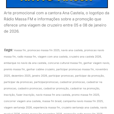
Arte promocional com a cantora Ana Castela, o logotipo da
Rádio Massa FM e informações sobre a promoção que
oferece uma viagem de cruzeiro entre 05 e 08 de janeiro
de 2026.
tags
:
massa fm, promocao massa fm 2025, navio ana castela, promocao navio
massa fm, radio massa fm, viagem com ana castela, cruzeiro ana castela 2026,
embarque no navio da ana castela, concurso cultural massa fm, ganhar viagem navio,
premio massa fm, ganhar cabine cruzeiro, participar promocao massa fm, novembro
2025, dezembro 2025, janeiro 2026, participar promocao, participar da promoção,
participar da promocao, participarpromocao, cadastrar promocao, cadastrar na
promocao, cadastro promocao, cadastrar promoção, cadastrar na promoção,
inscrição, fazer inscrição, navio massa fm ana castela, promo massa fm 2025,
concorrer viagem ana castela, massa fm brasil, campanha navio massa fm 2025,
viagem sertaneja 2026, experiencia massa fm, cruzeiro sertanejo ana castela, navio
musical 2026, promo massa fm novembro 2025, promoção radio massa fm 2025