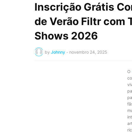
Inscrição Grátis C
de Verão Filtr com 
Shows 2026
by
Johnny
-
novembro 24, 2025
O
co
vi
pa
pa
fã
mu
in
ar
ri