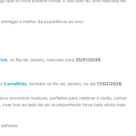
 algo que só você poderia contar. É isso que faz uma resposta ser
ntregar o melhor da experiência ao vivo:
Club
, no Rio de Janeiro, marcado para
25/01/2026
.
to
CarnaRildy
, também no Rio de Janeiro, no dia
17/02/2026
.
os encontros musicais, perfeitos para celebrar o verão, cantar
o, viver isso ao lado de um acompanhante torna tudo ainda mais
definida: