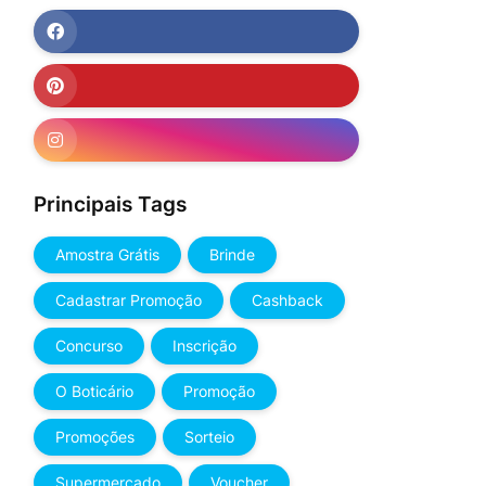
Principais Tags
Amostra Grátis
Brinde
Cadastrar Promoção
Cashback
Concurso
Inscrição
O Boticário
Promoção
Promoções
Sorteio
Supermercado
Voucher