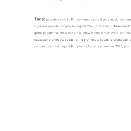
Tags:
pagode de verão filtr, concurso cultural sony music, concurs
ingressos pagode, promoção pagode 2025, concurso cultural brasil n
grátis pagode rio, show tiee 2026, show menos é mais 2026, partici
cadastrar promocao, cadastrar na promocao, cadastro promocao, cad
concurso cultural pagode filtr, promoção sony november 2025, pr