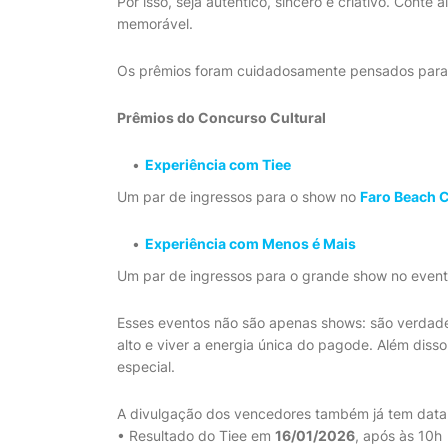
Por isso, seja autêntico, sincero e criativo. Conte
memorável.
Os prêmios foram cuidadosamente pensados para e
Prêmios do Concurso Cultural
Experiência com Tiee
Um par de ingressos para o show no
Faro Beach 
Experiência com Menos é Mais
Um par de ingressos para o grande show no even
Esses eventos não são apenas shows: são verdadeir
alto e viver a energia única do pagode. Além diss
especial.
A divulgação dos vencedores também já tem data 
• Resultado do Tiee em
16/01/2026
, após às 10h