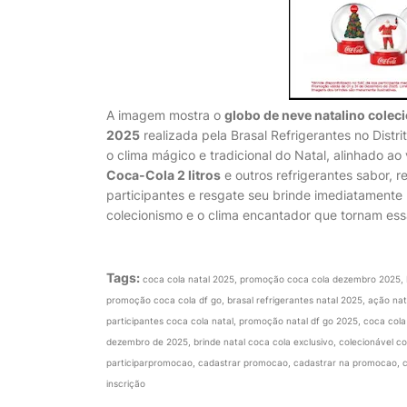
A imagem mostra o
globo de neve natalino colec
2025
realizada pela Brasal Refrigerantes no Distr
o clima mágico e tradicional do Natal, alinhado ao 
Coca-Cola 2 litros
e outros refrigerantes sabor, 
participantes e resgate seu brinde imediatamente 
colecionismo e o clima encantador que tornam e
Tags:
coca cola natal 2025, promoção coca cola dezembro 2025, 
promoção coca cola df go, brasal refrigerantes natal 2025, ação nata
participantes coca cola natal, promoção natal df go 2025, coca col
dezembro de 2025, brinde natal coca cola exclusivo, colecionável co
participarpromocao, cadastrar promocao, cadastrar na promocao, c
inscrição