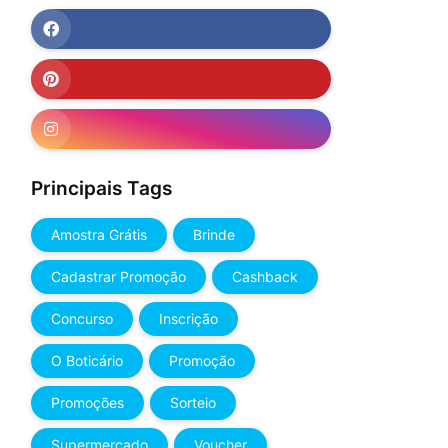
Principais Tags
Amostra Grátis
Brinde
Cadastrar Promoção
Cashback
Concurso
Inscrição
O Boticário
Promoção
Promoções
Sorteio
Supermercado
Voucher