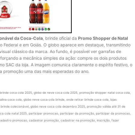
ionável da Coca-Cola
, brinde oficial da
Promo Shopper de Natal
ito Federal e em Goiás. O globo aparece em destaque, transmitindo
visual clássico da marca. Ao fundo, é possível ver garrafas de
reforçando a mecânica simples da ação: compre os dois produtos
no SAC da loja. A imagem comunica claramente o espírito festivo, o
ssa promoção uma das mais esperadas do ano.
brinde coca cola 2025, globo de neve coca cola 2025, promoção shopper natal coca cola,
lina coca cola, globo neve coca cola brinde, onde retirar brinde coca cola, lojas
a brinde colecionável, globo neve coca cola dezembro 2025, promoção válida até 31 de
ca cola natal 2025, participar promocao, participar da promoção, participar da promocao,
adastro promocao, cadastrar promoção, cadastrar na promoção, inscrição, fazer