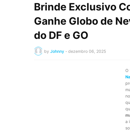
Brinde Exclusivo C
Ganhe Globo de Nev
do DF e GO
by
Johnny
-
dezembro 06, 2025
O 
Na
pr
ma
no
qu
q
ma
a 
so