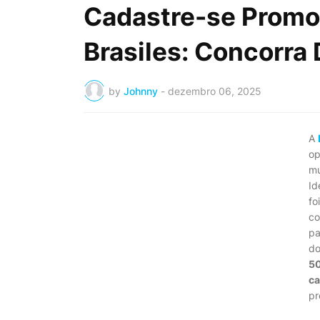
Cadastre-se Promo
Brasiles: Concorra
by
Johnny
-
dezembro 06, 2025
A
op
mu
Id
fo
co
pa
do
5
ca
pr