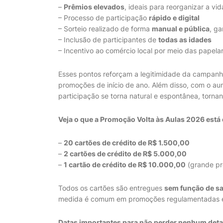
–
Prêmios elevados
, ideais para reorganizar a vid
– Processo de participação
rápido e digital
– Sorteio realizado de forma
manual e pública
, ga
– Inclusão de participantes de
todas as idades
– Incentivo ao comércio local por meio das papela
Esses pontos reforçam a legitimidade da campan
promoções de início de ano. Além disso, com o au
participação se torna natural e espontânea, tor
Veja o que a Promoção Volta às Aulas 2026 está
–
20 cartões de crédito de R$ 1.500,00
–
2 cartões de crédito de R$ 5.000,00
–
1 cartão de crédito de R$ 10.000,00
(grande pr
Todos os cartões são entregues
sem função de s
medida é comum em promoções regulamentadas e g
Datas importantes para não perder nenhum deta