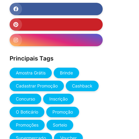
Principais Tags
Amostra Grátis
Brinde
Cadastrar Promoção
Cashback
Concurso
Inscrição
O Boticário
Promoção
Promoções
Sorteio
Supermercado
Voucher