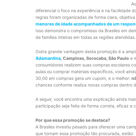
Ao
diferencial o foco na experiência e na facilidade 
regras foram organizadas de forma clara, objetiv
menores de idade acompanhados de um respon
Isso demonstra o compromisso da Brasiles em demo
de famílias inteiras em todas as regiões atendidas.
Outra grande vantagem desta promoção é a ampla
Adamantina
, Campinas, Sorocaba, São Paulo
e m
consumidores realizem suas compras escolares com 
aulas ou comprar materiais específicos, você ai
30,00 em compras gera um cupom, e o melhor:
nã
chances conforme realiza novas compras dentro 
A seguir, você encontra uma explicação ainda ma
participação seja feita de forma correta, eficaz e 
Por que essa promoção se destaca?
A Brasiles investiu pesado para oferecer uma camp
que tornam essa promoção tão procurada, estão: