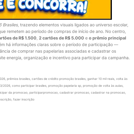
 Brasiles
, trazendo elementos visuais ligados ao universo escolar,
 que remetem ao período de compras de início de ano. No centro,
artões de R$ 1.500
,
2 cartões de R$ 5.000
e
o prêmio principal
m há informações claras sobre o período de participação —
ncia de comprar nas papelarias associadas e cadastrar os
smite energia, organização e incentivo para participar da campanha.
26, prêmios brasiles, cartões de crédito promoção brasiles, ganhar 10 mil reais, volta às
3/2026, como participar brasiles, promoção papelaria sp, promoção de volta às aulas,
ticipar da promocao, participarpromocao, cadastrar promocao, cadastrar na promocao,
crição, fazer inscrição