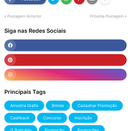
Postagem Anterior
Próxima Postagem
Siga nas Redes Sociais
Principais Tags
Amostra Grátis
Brinde
Cadastrar Promoção
Cashback
Concurso
Inscrição
O Boticário
Promoção
Promoções