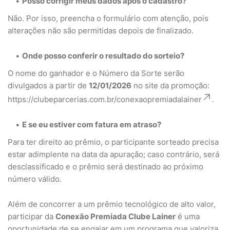
Posso corrigir meus dados após o cadastro?
Não. Por isso, preencha o formulário com atenção, pois
alterações não são permitidas depois de finalizado.
Onde posso conferir o resultado do sorteio?
O nome do ganhador e o Número da Sorte serão
divulgados a partir de
12/01/2026
no site da promoção:
https://clubeparcerias.com.br/conexaopremiadalainer
.
E se eu estiver com fatura em atraso?
Para ter direito ao prêmio, o participante sorteado precisa
estar adimplente na data da apuração; caso contrário, será
desclassificado e o prêmio será destinado ao próximo
número válido.
Além de concorrer a um prêmio tecnológico de alto valor,
participar da
Conexão Premiada Clube Lainer
é uma
oportunidade de se engajar em um programa que valoriza