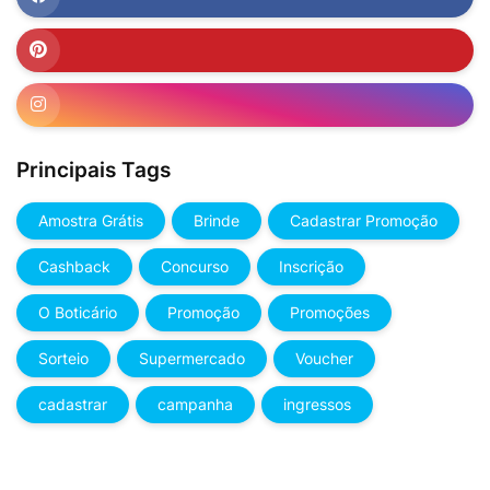
Principais Tags
Amostra Grátis
Brinde
Cadastrar Promoção
Cashback
Concurso
Inscrição
O Boticário
Promoção
Promoções
Sorteio
Supermercado
Voucher
cadastrar
campanha
ingressos