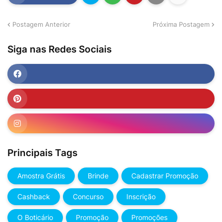
Postagem Anterior
Próxima Postagem
Siga nas Redes Sociais
Principais Tags
Amostra Grátis
Brinde
Cadastrar Promoção
Cashback
Concurso
Inscrição
O Boticário
Promoção
Promoções