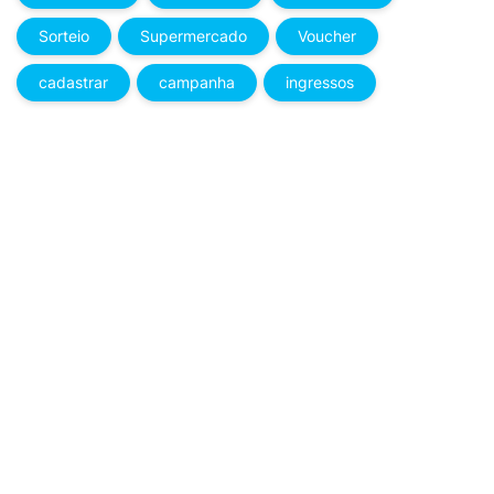
Sorteio
Supermercado
Voucher
cadastrar
campanha
ingressos