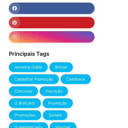
Principais Tags
Amostra Grátis
Brinde
Cadastrar Promoção
Cashback
Concurso
Inscrição
O Boticário
Promoção
Promoções
Sorteio
Supermercado
Voucher