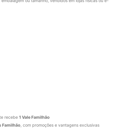
r embalagem ou tamanho, vendidos em lojas físicas ou e-
nte recebe
1 Vale Familhão
s Familhão
, com promoções e vantagens exclusivas