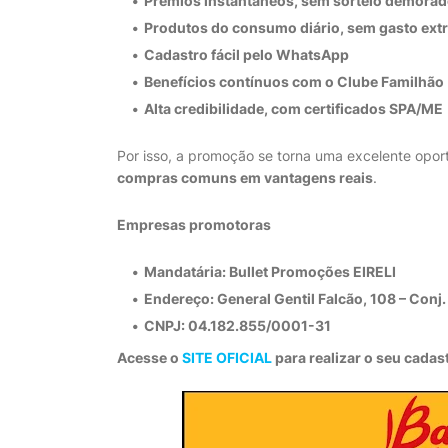
Prêmios instantâneos
, sem sorteio demora
Produtos do consumo diário
, sem gasto ext
Cadastro fácil pelo WhatsApp
Benefícios contínuos com o Clube Familhão
Alta credibilidade
, com certificados SPA/ME
Por isso, a promoção se torna uma excelente op
compras comuns em vantagens reais
.
Empresas promotoras
Mandatária:
Bullet Promoções EIRELI
Endereço: General Gentil Falcão, 108 – Conj
CNPJ:
04.182.855/0001-31
Acesse o
SITE OFICIAL
para realizar o seu cadas