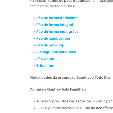
Participam
todos os pães Bauducco
, em qualque
commerces de todo o Brasil:
Pão de forma tradicional
Pão de forma integral
Pão de forma multigrãos
Pão de hambúrguer
Pão de hot-dog
Bisnaguinha Bauducco
Pão Chips
Briochine
Modalidades da promoção Bauducco Todo Dia
Compre e Ganhe – Vale Familhão
A cada
2 produtos cadastrados
, o participa
O vale garante acesso ao
Clube de Benefício