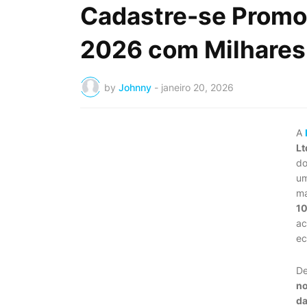
Cadastre-se Promo
2026 com Milhares 
by
Johnny
-
janeiro 20, 2026
A
Lt
do
u
ma
1
ac
ec
De
no
da