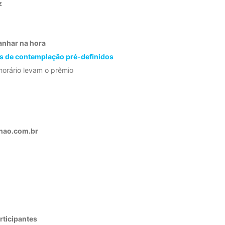
z
anhar na hora
s de contemplação pré-definidos
horário levam o prêmio
hao.com.br
rticipantes