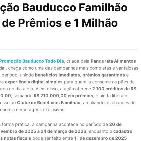
ção Bauducco Familhão
de Prêmios e 1 Milhão
Promoção Bauducco Todo Dia
, criada pela
Pandurata Alimentos
da.
, chega como uma das campanhas mais completas e vantajosas
 período, unindo
benefícios imediatos
,
prêmios garantidos
e
ma
experiência digital simples
para quem já consome os pães da
rca no dia a dia. Além disso, a ação oferece
2.100 créditos de R$
00,00
, somando
R$ 210.000,00 em prêmios
, e ainda libera o
esso ao
Clube de Benefícios Familhão
, ampliando as chances de
onomia e vantagens exclusivas.
 forma prática, a campanha acontece no período de
20 de
vembro de 2025 a 24 de março de 2026
, enquanto o
cadastro
s notas fiscais
pode ser feito entre
1º de dezembro de 2025