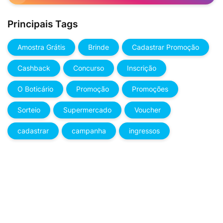
Principais Tags
Amostra Grátis
Brinde
Cadastrar Promoção
Cashback
Concurso
Inscrição
O Boticário
Promoção
Promoções
Sorteio
Supermercado
Voucher
cadastrar
campanha
ingressos