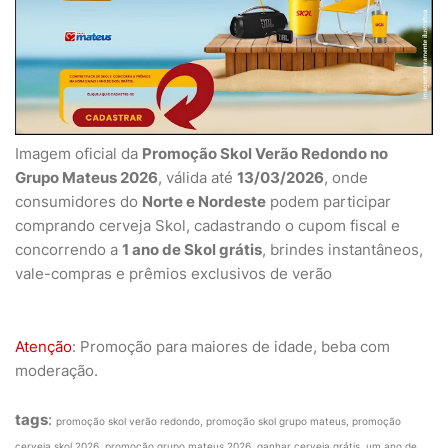
Imagem oficial da
Promoção Skol Verão Redondo no
Grupo Mateus 2026
, válida até
13/03/2026
, onde
consumidores do
Norte e Nordeste
podem participar
comprando cerveja Skol, cadastrando o cupom fiscal e
concorrendo a
1 ano de Skol grátis
, brindes instantâneos,
vale-compras e prêmios exclusivos de verão
Atenção
: Promoção para maiores de idade, beba com
moderação.
tags
:
promoção skol verão redondo, promoção skol grupo mateus, promoção
cerveja skol 2026, promoção grupo mateus 2026, ganhar cerveja grátis, um ano de