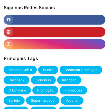
Siga nas Redes Sociais
Principais Tags
Amostra Grátis
Brinde
Cadastrar Promoção
Cashback
Concurso
Inscrição
O Boticário
Promoção
Promoções
Sorteio
Supermercado
Voucher