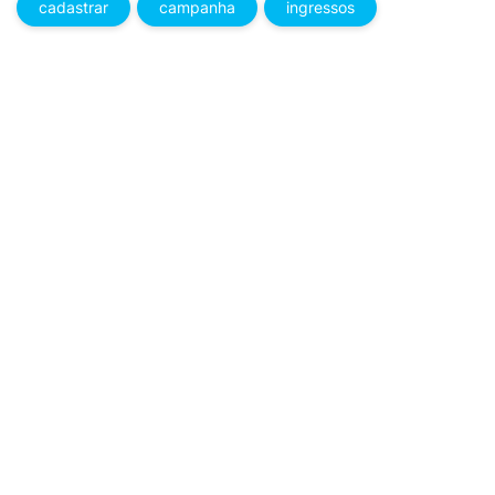
cadastrar
campanha
ingressos