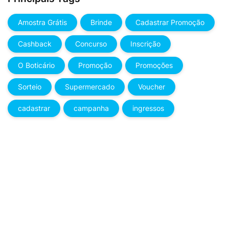
Amostra Grátis
Brinde
Cadastrar Promoção
Cashback
Concurso
Inscrição
O Boticário
Promoção
Promoções
Sorteio
Supermercado
Voucher
cadastrar
campanha
ingressos