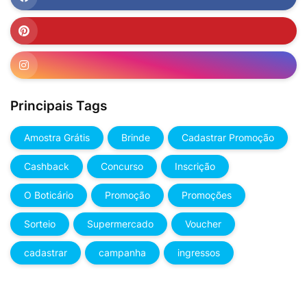
Principais Tags
Amostra Grátis
Brinde
Cadastrar Promoção
Cashback
Concurso
Inscrição
O Boticário
Promoção
Promoções
Sorteio
Supermercado
Voucher
cadastrar
campanha
ingressos