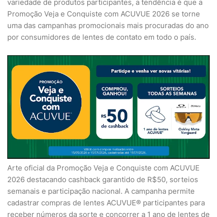
variedade de produtos participantes, a tendência é que a
Promoção Veja e Conquiste com ACUVUE 2026 se torne
uma das campanhas promocionais mais procuradas do ano
por consumidores de lentes de contato em todo o país.
Arte oficial da Promoção Veja e Conquiste com ACUVUE
2026 destacando cashback garantido de R$50, sorteios
semanais e participação nacional. A campanha permite
cadastrar compras de lentes ACUVUE® participantes para
receber números da sorte e concorrer a 1 ano de lentes de