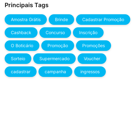
Principais Tags
Amostra Grátis
Brinde
Cadastrar Promoção
Cashback
Concurso
Inscrição
O Boticário
Promoção
Promoções
Sorteio
Supermercado
Voucher
cadastrar
campanha
ingressos