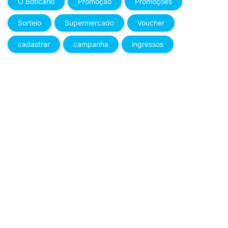
O Boticário
Promoção
Promoções
Sorteio
Supermercado
Voucher
cadastrar
campanha
ingressos