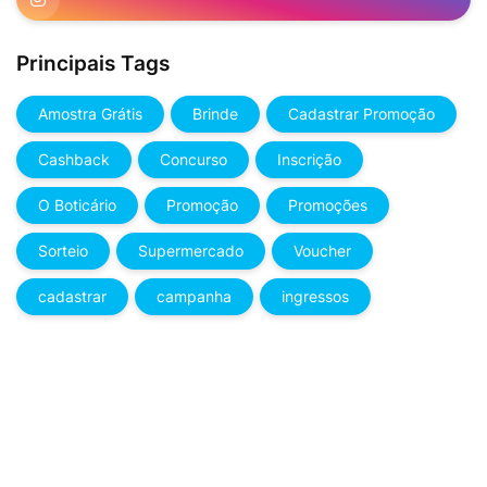
Principais Tags
Amostra Grátis
Brinde
Cadastrar Promoção
Cashback
Concurso
Inscrição
O Boticário
Promoção
Promoções
Sorteio
Supermercado
Voucher
cadastrar
campanha
ingressos