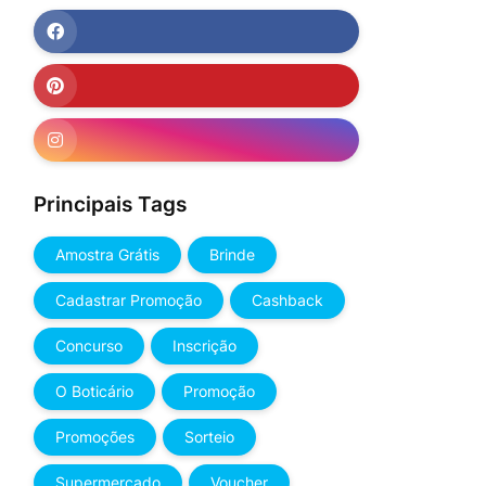
Principais Tags
Amostra Grátis
Brinde
Cadastrar Promoção
Cashback
Concurso
Inscrição
O Boticário
Promoção
Promoções
Sorteio
Supermercado
Voucher