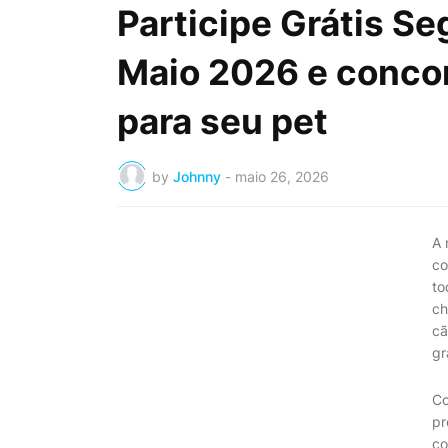
Participe Grátis S
Maio 2026 e concor
para seu pet
by
Johnny
-
maio 26, 2026
A
co
to
ch
cã
gr
Co
pr
co