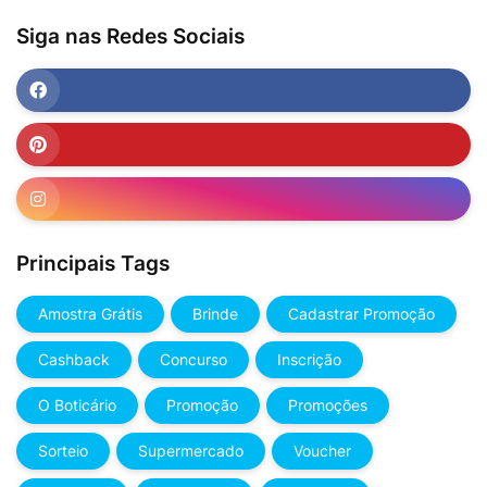
Siga nas Redes Sociais
Principais Tags
Amostra Grátis
Brinde
Cadastrar Promoção
Cashback
Concurso
Inscrição
O Boticário
Promoção
Promoções
Sorteio
Supermercado
Voucher