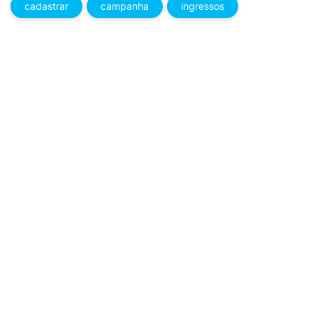
cadastrar
campanha
ingressos