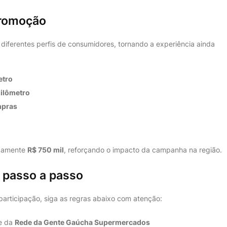
promoção
iferentes perfis de consumidores, tornando a experiência ainda
etro
uilômetro
mpras
adamente
R$ 750 mil
, reforçando o impacto da campanha na região.
 passo a passo
participação, siga as regras abaixo com atenção:
te da
Rede da Gente Gaúcha Supermercados