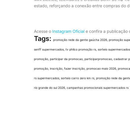
estado, reforçando a conexão entre compras do d
Acesse o
Instagram Oficial
e confira a publicação
Tags:
promoção rede da gente gaúcha 2026, promoção superm
senff supermercados, tv philco promoção rs, sorteio supermercados r
promoção, participar da promocao, participarpromocao, cadastrar
promoção, inscrição, fazer inscrição, promocao maio 2026, promo
rs supermercados, sorteio carro zero km rs, promoção rede da gen
rio grande do sul 2026, campanhas promocionais supermercados rs