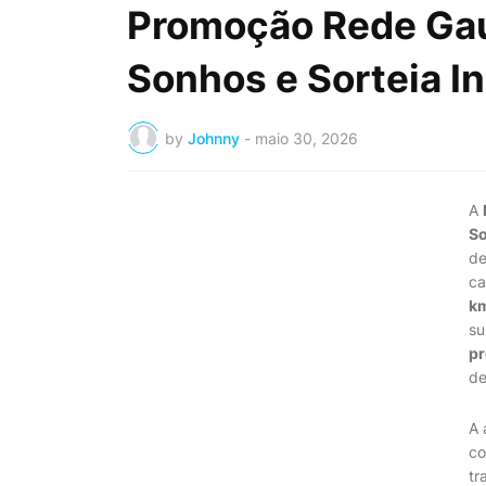
Promoção Rede Gaú
Sonhos e Sorteia 
by
Johnny
-
maio 30, 2026
A
S
de
ca
k
su
p
de
A 
co
tr