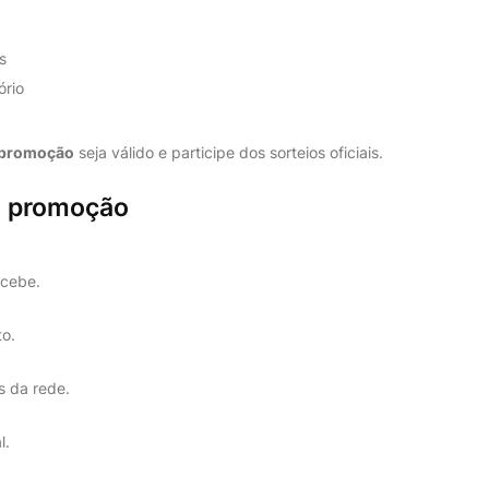
s
ório
 promoção
seja válido e participe dos sorteios oficiais.
a promoção
ecebe.
to.
s da rede.
l.