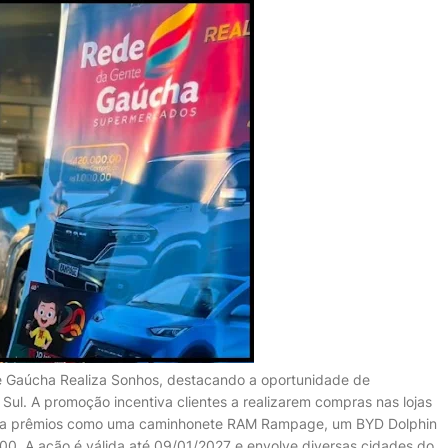
Gaúcha Realiza Sonhos, destacando a oportunidade de
ul. A promoção incentiva clientes a realizarem compras nas lojas
er a prêmios como uma caminhonete RAM Rampage, um BYD Dolphin
1.000. A ação é válida até 09/01/2027 e envolve diversas cidades do