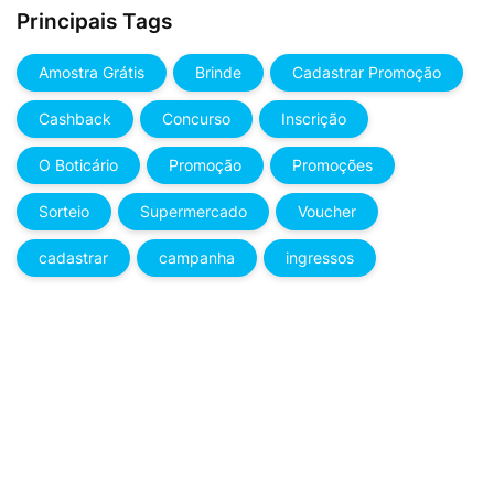
Principais Tags
Amostra Grátis
Brinde
Cadastrar Promoção
Cashback
Concurso
Inscrição
O Boticário
Promoção
Promoções
Sorteio
Supermercado
Voucher
cadastrar
campanha
ingressos