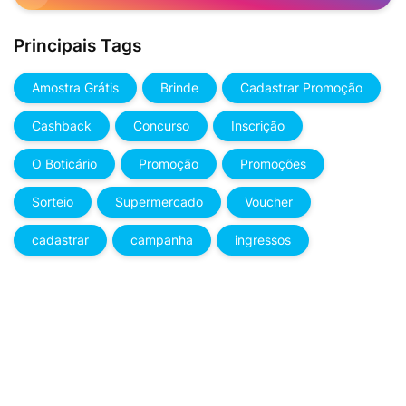
Principais Tags
Amostra Grátis
Brinde
Cadastrar Promoção
Cashback
Concurso
Inscrição
O Boticário
Promoção
Promoções
Sorteio
Supermercado
Voucher
cadastrar
campanha
ingressos