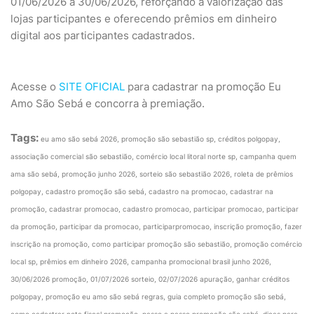
01/06/2026 a 30/06/2026, reforçando a valorização das
lojas participantes e oferecendo prêmios em dinheiro
digital aos participantes cadastrados.
Acesse o
SITE OFICIAL
para cadastrar na promoção Eu
Amo São Sebá e concorra à premiação.
Tags:
eu amo são sebá 2026, promoção são sebastião sp, créditos polgopay,
associação comercial são sebastião, comércio local litoral norte sp, campanha quem
ama são sebá, promoção junho 2026, sorteio são sebastião 2026, roleta de prêmios
polgopay, cadastro promoção são sebá, cadastro na promocao, cadastrar na
promoção, cadastrar promocao, cadastro promocao, participar promocao, participar
da promoção, participar da promocao, participarpromocao, inscrição promoção, fazer
inscrição na promoção, como participar promoção são sebastião, promoção comércio
local sp, prêmios em dinheiro 2026, campanha promocional brasil junho 2026,
30/06/2026 promoção, 01/07/2026 sorteio, 02/07/2026 apuração, ganhar créditos
polgopay, promoção eu amo são sebá regras, guia completo promoção são sebá,
como cadastrar nota fiscal promoção, passo a passo promoção são sebá, dicas para