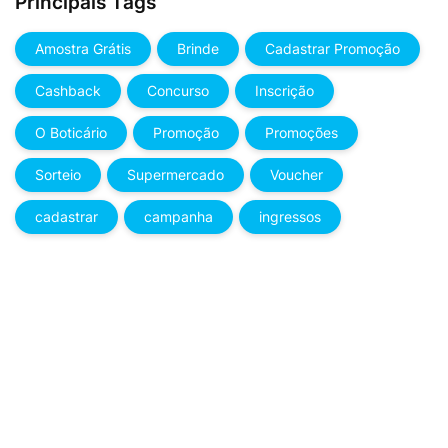
Principais Tags
Amostra Grátis
Brinde
Cadastrar Promoção
Cashback
Concurso
Inscrição
O Boticário
Promoção
Promoções
Sorteio
Supermercado
Voucher
cadastrar
campanha
ingressos