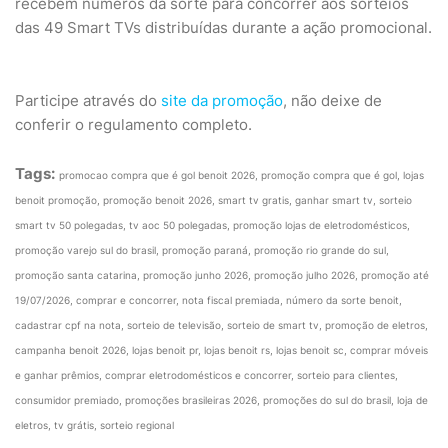
recebem números da sorte para concorrer aos sorteios
das 49 Smart TVs distribuídas durante a ação promocional.
Participe através do
site da promoção
, não deixe de
conferir o regulamento completo.
Tags:
promocao compra que é gol benoit 2026, promoção compra que é gol, lojas
benoit promoção, promoção benoit 2026, smart tv gratis, ganhar smart tv, sorteio
smart tv 50 polegadas, tv aoc 50 polegadas, promoção lojas de eletrodomésticos,
promoção varejo sul do brasil, promoção paraná, promoção rio grande do sul,
promoção santa catarina, promoção junho 2026, promoção julho 2026, promoção até
19/07/2026, comprar e concorrer, nota fiscal premiada, número da sorte benoit,
cadastrar cpf na nota, sorteio de televisão, sorteio de smart tv, promoção de eletros,
campanha benoit 2026, lojas benoit pr, lojas benoit rs, lojas benoit sc, comprar móveis
e ganhar prêmios, comprar eletrodomésticos e concorrer, sorteio para clientes,
consumidor premiado, promoções brasileiras 2026, promoções do sul do brasil, loja de
eletros, tv grátis, sorteio regional