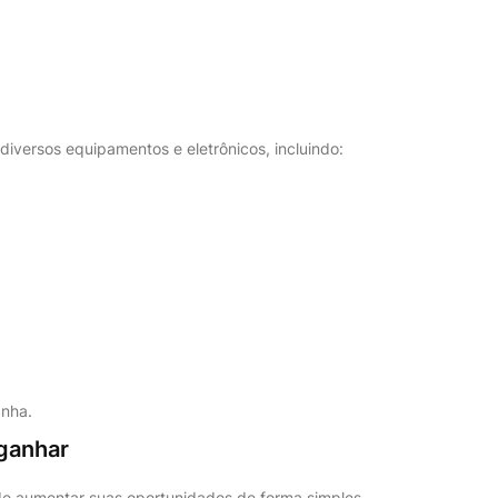
diversos equipamentos e eletrônicos, incluindo:
nha.
ganhar
e aumentar suas oportunidades de forma simples.