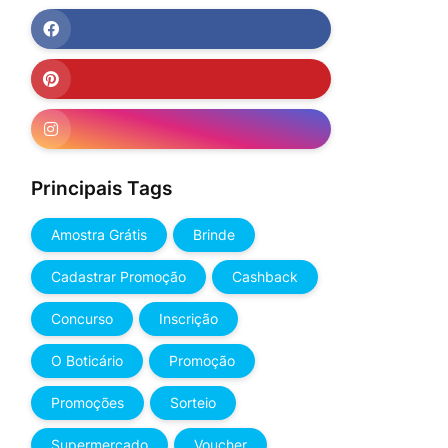
Principais Tags
Amostra Grátis
Brinde
Cadastrar Promoção
Cashback
Concurso
Inscrição
O Boticário
Promoção
Promoções
Sorteio
Supermercado
Voucher