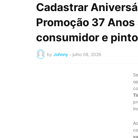
Cadastrar Aniversá
Promoção 37 Anos s
consumidor e pinto
by
Johnny
-
julho 08, 2026
Se
op
co
Ti
pr
in
Ao
co
va