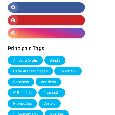
Principais Tags
Amostra Grátis
Brinde
Cadastrar Promoção
Cashback
Concurso
Inscrição
O Boticário
Promoção
Promoções
Sorteio
Supermercado
Voucher