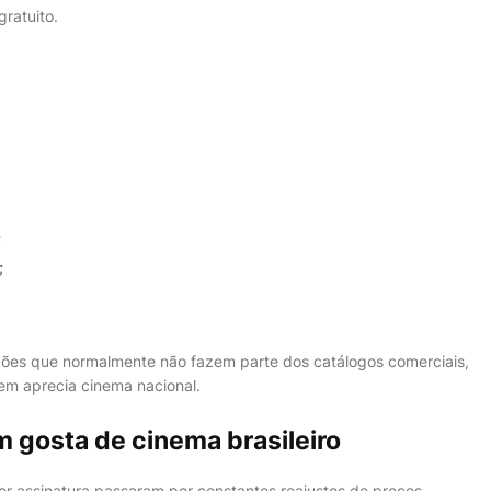
gratuito.
;
;
uções que normalmente não fazem parte dos catálogos comerciais,
em aprecia cinema nacional.
 gosta de cinema brasileiro
or assinatura passaram por constantes reajustes de preços,