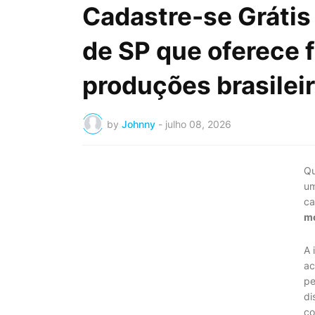
Cadastre-se Grátis 
de SP que oferece fi
produções brasilei
by
Johnny
-
julho 08, 2026
Qu
um
ca
mo
A 
ac
pe
di
co