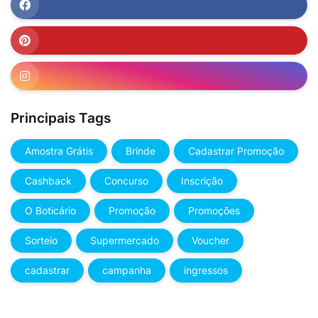
Principais Tags
Amostra Grátis
Brinde
Cadastrar Promoção
Cashback
Concurso
Inscrição
O Boticário
Promoção
Promoções
Sorteio
Supermercado
Voucher
cadastrar
campanha
ingressos