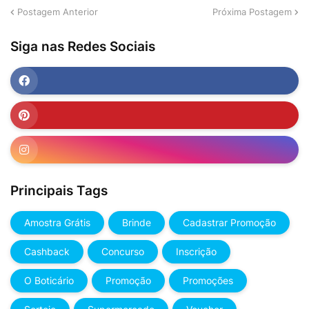
Postagem Anterior
Próxima Postagem
Siga nas Redes Sociais
Principais Tags
Amostra Grátis
Brinde
Cadastrar Promoção
Cashback
Concurso
Inscrição
O Boticário
Promoção
Promoções