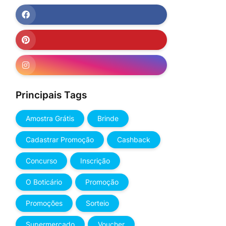
Principais Tags
Amostra Grátis
Brinde
Cadastrar Promoção
Cashback
Concurso
Inscrição
O Boticário
Promoção
Promoções
Sorteio
Supermercado
Voucher