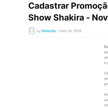
Cadastrar Promoçã
Show Shakira - No
by
Redação
-
maio 28, 2018
Ca
sa
um
e 
Cl
di
pr
Ho
um
ch