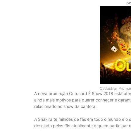
po
Cadastrar Promo
A nova promoção Ourocard É Show 2018 está ofere
ainda mais motivos para querer conhecer e garant
relacionado ao show da cantora.
A Shakira te milhões de fãs em todo o mundo e o 
desejado pelos fãs atualmente e quem participar 