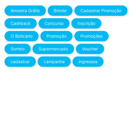
Amostra Grátis
Brinde
Cadastrar Promoção
Cashback
Concurso
Inscrição
O Boticário
Promoção
Promoções
Sorteio
Supermercado
Voucher
cadastrar
campanha
ingressos